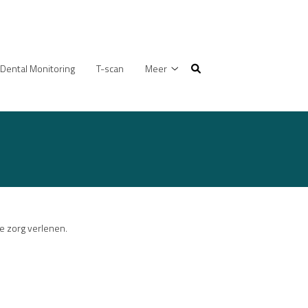
Dental Monitoring
T-scan
Meer
Meer
submenu
e zorg verlenen.