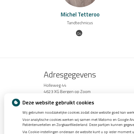
Michel Tetteroo
Tandtechnicus
Do
Adresgegevens
Holleweg 44
4623 XG Bergen op Zoom
Tel:
0164-243240
Deze website gebruikt cookies
E-mail:
balie@tpgageldonk.nl
Wij gebruiken noodzakelijke cookies zodat deze website goed kan werk
Voor analytische cookies werken wij samen met Matomo en Google Analy
Patiëntenvertellen en ZorgkaartNederland. Deze partijen kunnen gegev
Via Cookie-instellingen onderaan de website kunt u op ieder moment 