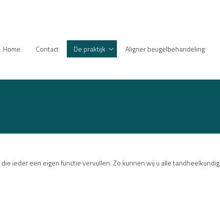
enu
Home
Contact
De praktijk
Aligner beugelbehandeling
De
praktijk
submenu
ie ieder een eigen functie vervullen. Zo kunnen wij u alle tandheelkundig