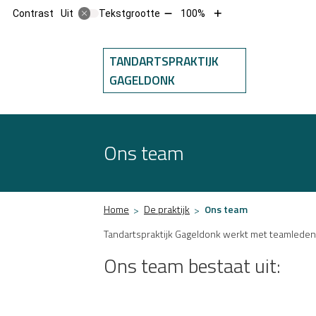
Tekst
Tekst
Contrast
Tekstgrootte
100%
Uit
verkleinen
vergroten
met
met
10%
10%
TANDARTSPRAKTIJK
Hoofdm
GAGELDONK
Ons team
Home
De praktijk
Ons team
Tandartspraktijk Gageldonk werkt met teamleden d
Ons team bestaat uit: