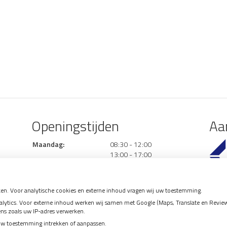
Openingstijden
Aan
tot
Maandag:
08:30
- 12:00
tot
13:00
- 17:00
tot
Dinsdag:
08:30
- 12:00
tot
13:00
- 17:00
tot
Donderdag:
08:30
- 12:00
en. Voor analytische cookies en externe inhoud vragen wij uw toestemming.
tot
13:00
- 17:00
tics. Voor externe inhoud werken wij samen met Google (Maps, Translate en Reviews)
Vrijdag:
09.00 - 12.00
ens zoals uw IP-adres verwerken.
uw toestemming intrekken of aanpassen.