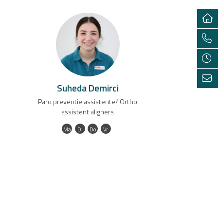
Suheda Demirci
Paro preventie assistente/ Ortho
assistent aligners
Ma
Di
Do
Vr