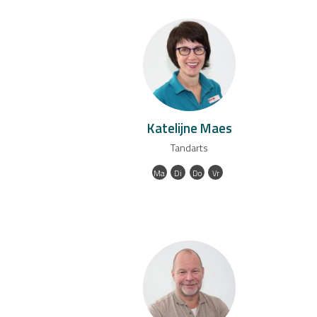
Katelijne Maes
Tandarts
Ma
Di
Do
Vr